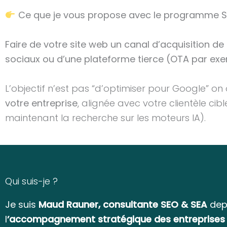
Ce que je vous propose avec le programme SE
Faire de votre site web un canal d’acquisition de
sociaux ou d’une plateforme tierce (OTA par exe
L’objectif n’est pas “d’optimiser pour Google” on
votre entreprise
, alignée avec votre clientèle ci
maintenant la recherche sur les moteurs IA).
Qui suis-je ?
Je suis
Maud Rauner, consultante SEO & SEA
depu
l
’accompagnement stratégique des entreprises 