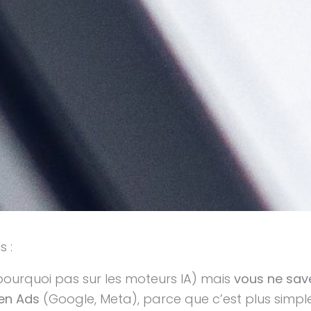
s :
pourquoi pas sur les moteurs IA) mais
vous ne sa
 en Ads
(Google, Meta), parce que c’est plus simpl