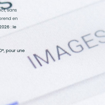
ect, sans
 prend en
026 : le
0°, pour une